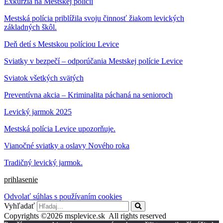
Exkurzia na Mestskej polícii
Mestská polícia priblížila svoju činnosť žiakom levických
základných škôl.
Deň detí s Mestskou políciou Levice
Sviatky v bezpečí – odporúčania Mestskej polície Levice
Sviatok všetkých svätých
Preventívna akcia – Kriminalita páchaná na senioroch
Levický jarmok 2025
Mestská polícia Levice upozorňuje.
Vianočné sviatky a oslavy Nového roka
Tradičný levický jarmok.
prihlasenie
Odvolať súhlas s používaním cookies
Vyhľadať
Copyrights ©2026 msplevice.sk All rights reserved