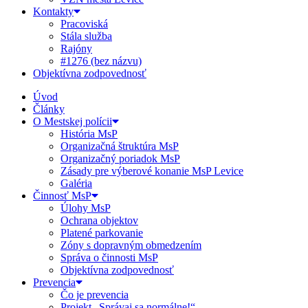
Kontakty
Pracoviská
Stála služba
Rajóny
#1276 (bez názvu)
Objektívna zodpovednosť
Úvod
Články
O Mestskej polícii
História MsP
Organizačná štruktúra MsP
Organizačný poriadok MsP
Zásady pre výberové konanie MsP Levice
Galéria
Činnosť MsP
Úlohy MsP
Ochrana objektov
Platené parkovanie
Zóny s dopravným obmedzením
Správa o činnosti MsP
Objektívna zodpovednosť
Prevencia
Čo je prevencia
Projekt „Správaj sa normálne!“