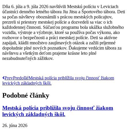
Dňa 6. júla a 9. júla 2026 navštívili Mestskú políciu v Leviciach
účastníci denného letného tábora Jiu Jitsu a Športového tábora. Deti
sa počas návštevy oboznámili s prácou mestských policajtov,
prezreli si priestory mestskej polície a dozvedeli sa viac o ich
každodennej činnosti. Súčasťou programu bola ukážka služobného
vozidla, výstroje a výzbroje, ktoré sa používa počas výkonu, ako
rozhovor o bezpečnosti a práci mestskej polície. Deti sa aktívne
zapájali, kládli množstvo zaujímavých otázok a zažili príjemné
dopoludnie plné nových poznatkov. Ďakujeme vedúcim tábora za
návštevu a všetkým deťom prajeme krásne leto plné
nezabudnuteľných zážitkov.
Prev
Predošlé
Mestská polícia priblížila svoju činnosť žiakom
levických základných škôl.
Podobné články
Mestská polícia priblížila svoju činnosť žiakom
levických základných škôl.
26. júna 2026