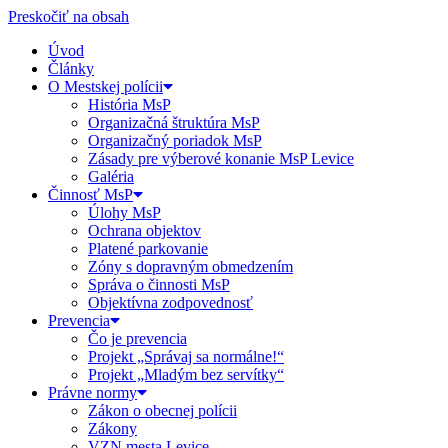
Preskočiť na obsah
Úvod
Články
O Mestskej polícii
História MsP
Organizačná štruktúra MsP
Organizačný poriadok MsP
Zásady pre výberové konanie MsP Levice
Galéria
Činnosť MsP
Úlohy MsP
Ochrana objektov
Platené parkovanie
Zóny s dopravným obmedzením
Správa o činnosti MsP
Objektívna zodpovednosť
Prevencia
Čo je prevencia
Projekt „Správaj sa normálne!“
Projekt „Mladým bez servítky“
Právne normy
Zákon o obecnej polícii
Zákony
VZN mesta Levice