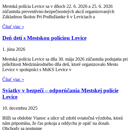
Mestská polícia Levice sa v dňoch 22. 6. 2026 a 25. 6. 2026
zúčastnila preventívno-bezpečnostných akcií organizovaných
Základnou školou Pri Podlužianke 6 v Leviciach a
Čítať viac »
Deň detí s Mestskou políciou Levice
1. júna 2026
Mestská polícia Levice sa dňa 30. mája 2026 zúčastnila podujatia pri
príležitosti Medzinárodného dňa detí, ktoré organizovalo Mesto
Levice v spolupráci s MsKS Levice v
Čítať viac »
Sviatky v bezpečí – odporúčania Mestskej polície
Levice
10. decembra 2025
Blíži sa obdobie Vianoc a ulice už zdobí sviatočná výzdoba, ktorá
nám pripomína, že čas pokoja a oddychu je opäť na dosah.
Obchody sa postupne