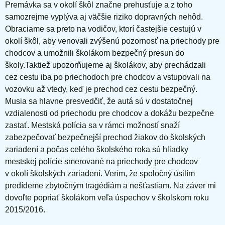
Premávka sa v okolí škôl značne prehusťuje a z toho
samozrejme vyplýva aj väčšie riziko dopravných nehôd.
Obraciame sa preto na vodičov, ktorí častejšie cestujú v
okolí škôl, aby venovali zvýšenú pozornosť na priechody pre
chodcov a umožnili školákom bezpečný presun do
školy.Taktiež upozorňujeme aj školákov, aby prechádzali
cez cestu iba po priechodoch pre chodcov a vstupovali na
vozovku až vtedy, keď je prechod cez cestu bezpečný.
Musia sa hlavne presvedčiť, že autá sú v dostatočnej
vzdialenosti od priechodu pre chodcov a dokážu bezpečne
zastať. Mestská polícia sa v rámci možností snaží
zabezpečovať bezpečnejší prechod žiakov do školských
zariadení a počas celého školského roka sú hliadky
mestskej polície smerované na priechody pre chodcov
v okolí školských zariadení. Verím, že spoločný úsilím
predídeme zbytočným tragédiám a nešťastiam. Na záver mi
dovoľte popriať školákom veľa úspechov v školskom roku
2015/2016.