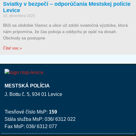
Sviatky v bezpečí – odporúčania Mestskej polície
Levice
10. decembra 2025
Blíži sa obdobie Vianoc a ulice už zdobí sviatočná výzdoba, ktorá
nám pripomína, že čas pokoja a oddychu je opäť na dosah.
Obchody sa postupne
Čítať viac »
MESTSKÁ POLÍCIA
J. Bottu č. 5, 934 01 Levice
Tiesňové číslo MsP:
159
Stála služba MsP: 036/ 6312 022
Fax MsP: 036/ 6312 077