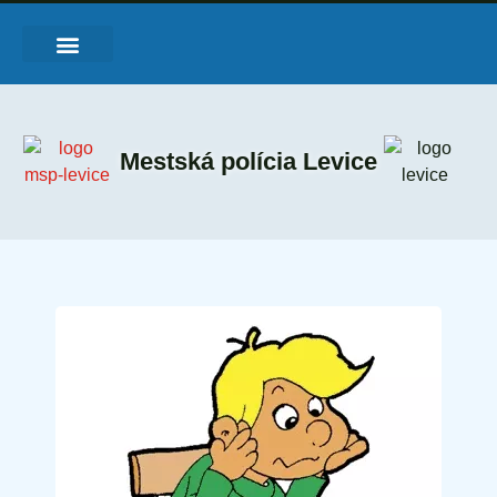
O Mestskej polícii
Činnosť MsP
Právne normy
Objektívna zodpovednosť
Mestská polícia Levice