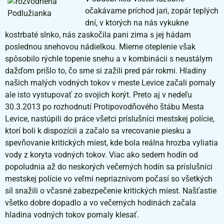
očakávame príchod jari, zopár teplých
dní, v ktorých na nás vykukne
kostrbaté slnko, nás zaskočila pani zima s jej hádam
poslednou snehovou nádielkou. Mierne oteplenie však
spôsobilo rýchle topenie snehu a v kombinácii s neustálym
dažďom prišlo to, čo sme si zažili pred pár rokmi. Hladiny
našich malých vodných tokov v meste Levice začali pomaly
ale isto vystupovať zo svojich korýt. Preto aj v nedeľu
30.3.2013 po rozhodnutí Protipovodňového štábu Mesta
Levice, nastúpili do práce všetci príslušníci mestskej polície,
ktorí boli k dispozícii a začalo sa vrecovanie piesku a
spevňovanie kritických miest, kde bola reálna hrozba vyliatia
vody z koryta vodných tokov. Viac ako sedem hodín od
popoludnia až do neskorých večerných hodín sa príslušníci
mestskej polície vo veľmi nepriaznivom počasí so všetkých
síl snažili o včasné zabezpečenie kritických miest. Našťastie
všetko dobre dopadlo a vo večerných hodinách začala
hladina vodných tokov pomaly klesať.