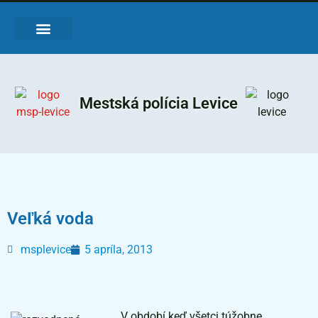
O Mestskej polícii
Činnosť MsP
Právne normy
Objektívna zodpovednosť
Mestská polícia Levice
Veľká voda
msplevice
5 apríla, 2013
V období keď všetci túžobne