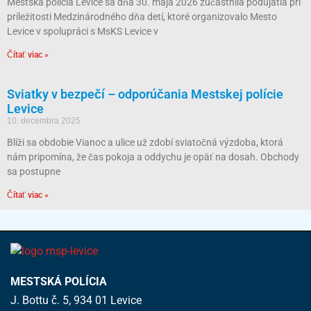
Mestská polícia Levice sa dňa 30. mája 2026 zúčastnila podujatia pri
príležitosti Medzinárodného dňa detí, ktoré organizovalo Mesto
Levice v spolupráci s MsKS Levice v
Čítať viac »
Sviatky v bezpečí – odporúčania Mestskej polície
Levice
10. decembra 2025
Blíži sa obdobie Vianoc a ulice už zdobí sviatočná výzdoba, ktorá
nám pripomína, že čas pokoja a oddychu je opäť na dosah. Obchody
sa postupne
Čítať viac »
MESTSKÁ POLÍCIA
J. Bottu č. 5, 934 01 Levice