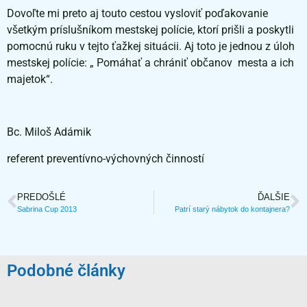
Dovoľte mi preto aj touto cestou vysloviť poďakovanie
všetkým príslušníkom mestskej polície, ktorí prišli a poskytli
pomocnú ruku v tejto ťažkej situácii. Aj toto je jednou z úloh
mestskej polície: „ Pomáhať a chrániť občanov mesta a ich
majetok“.
Bc. Miloš Adámik
referent preventívno-výchovných činností
PREDOŠLÉ
ĎALŠIE
Sabrina Cup 2013
Patrí starý nábytok do kontajnera?
Podobné články