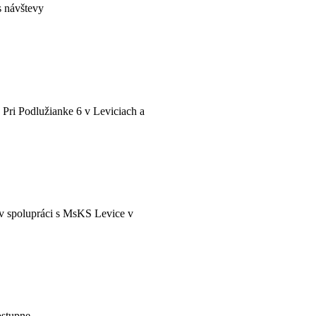
s návštevy
 Pri Podlužianke 6 v Leviciach a
e v spolupráci s MsKS Levice v
ostupne