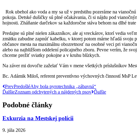
Rok ubehol ako voda a my sa už v predstihu pozeráme na vianočnú
pokoja. Detské dušičky sú plné očakávania, či si nájdu pod viano
hojnosti. Zháňanie darčekov sa každoročne stáva behom na dlhé trat
Predajne sú plné nielen zákazníkov, ale aj vreckárov, ktorí vedia ve
zmätku zabudne zapnúť kabelku, v ktorej potom márne hľadá svoju peň
občanov mesta na maximálnu obozretnosť na osobné veci pri vianočný
alebo na najbližšom oddelení policajného zboru. Pevne verím, že svo
chceme prežiť sviatky pokojne a v kruhu blízkych.
Na záver mi dovoľte zaželať Vám v mene všetkých príslušníkov Mestsk
Bc. Adámik Miloš, referent preventívno výchovných činností MsP Le
Prev
Predošlé
Aby bola pyrotechnika „zábavná“
Ďalšie
Zoznam odchytených a nájdených psov
Ďalšie
Podobné články
Exkurzia na Mestskej polícii
9. júla 2026