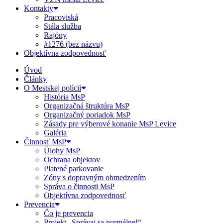
Kontakty
Pracoviská
Stála služba
Rajóny
#1276 (bez názvu)
Objektívna zodpovednosť
Úvod
Články
O Mestskej polícii
História MsP
Organizačná štruktúra MsP
Organizačný poriadok MsP
Zásady pre výberové konanie MsP Levice
Galéria
Činnosť MsP
Úlohy MsP
Ochrana objektov
Platené parkovanie
Zóny s dopravným obmedzením
Správa o činnosti MsP
Objektívna zodpovednosť
Prevencia
Čo je prevencia
Projekt „Správaj sa normálne!“