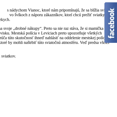
m s nádychom Vianoc, ktoré nám pripomínajú, že sa blížia sviatky
ť vo švíkoch z náporu zákazníkov, ktorí chcú prežiť sviatky v
zkych.
a svoje „drobné nákupy“. Preto sa nie raz stáva, že si mamička v tom
visku. Mestská polícia v Leviciach preto upozorňuje všetkých
ča túto skutočnosť ihneď nahlásiť na oddelenie mestskej polície
oré by mohli naštrbiť túto sviatočnú atmosféru. Veď predsa všetci
 sviatkov.