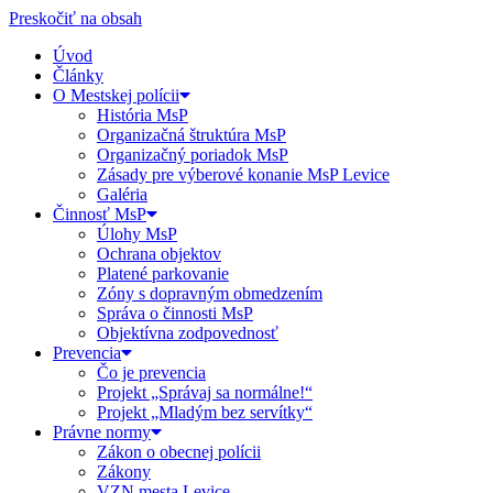
Preskočiť na obsah
Úvod
Články
O Mestskej polícii
História MsP
Organizačná štruktúra MsP
Organizačný poriadok MsP
Zásady pre výberové konanie MsP Levice
Galéria
Činnosť MsP
Úlohy MsP
Ochrana objektov
Platené parkovanie
Zóny s dopravným obmedzením
Správa o činnosti MsP
Objektívna zodpovednosť
Prevencia
Čo je prevencia
Projekt „Správaj sa normálne!“
Projekt „Mladým bez servítky“
Právne normy
Zákon o obecnej polícii
Zákony
VZN mesta Levice