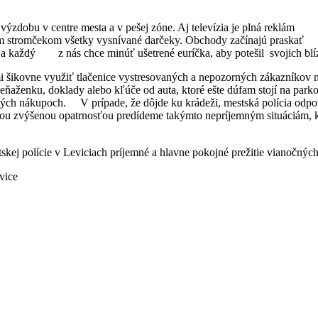
 výzdobu v centre mesta a v pešej zóne. Aj televízia je plná reklá
čným stromčekom všetky vysnívané darčeky. Obchody začínajú praska
e a každý z nás chce minúť ušetrené euríčka, aby potešil svojich blí
ľmi šikovne využiť tlačenice vystresovaných a nepozorných zákazníkov n
aženku, doklady alebo kľúče od auta, ktoré ešte dúfam stojí na parko
ch nákupoch. V prípade, že dôjde ku krádeži, mestská polícia odporú
jou zvýšenou opatrnosťou predídeme takýmto nepríjemným situáciám, kt
ej polície v Leviciach príjemné a hlavne pokojné prežitie vianočných
vice