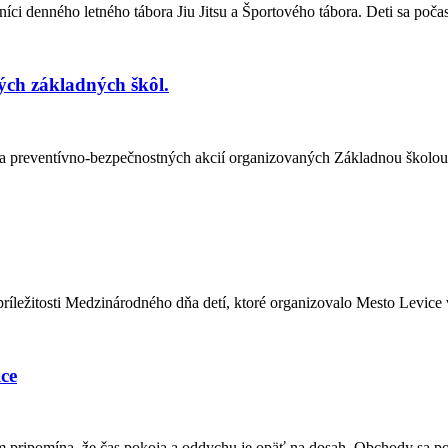
tníci denného letného tábora Jiu Jitsu a Športového tábora. Deti sa poča
kých základných škôl.
ila preventívno-bezpečnostných akcií organizovaných Základnou školou
 príležitosti Medzinárodného dňa detí, ktoré organizovalo Mesto Levic
ice
ám pripomína, že čas pokoja a oddychu je opäť na dosah. Obchody sa p