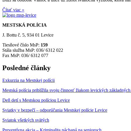
Čítať viac »
MESTSKÁ POLÍCIA
J. Bottu č. 5, 934 01 Levice
Tiesňové číslo MsP:
159
Stála služba MsP: 036/ 6312 022
Fax MsP: 036/ 6312 077
Posledné články
Exkurzia na Mestskej polícii
Mestská polícia priblížila svoju činnosť žiakom levických základných
Deň detí s Mestskou políciou Levice
Sviatky v bezpečí – odporúčania Mestskej polície Levice
Sviatok všetkých svätých
Preventívna akcia – Kriminalita páchaná na senioroch