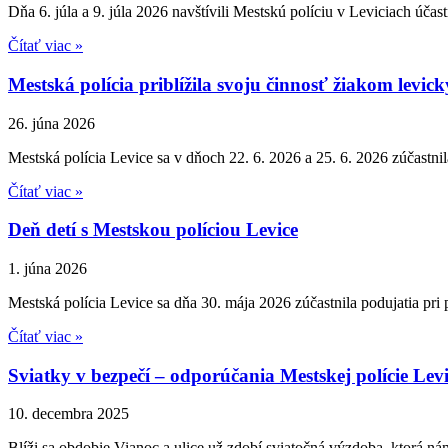
Dňa 6. júla a 9. júla 2026 navštívili Mestskú políciu v Leviciach účas
Čítať viac »
Mestská polícia priblížila svoju činnosť žiakom levic
26. júna 2026
Mestská polícia Levice sa v dňoch 22. 6. 2026 a 25. 6. 2026 zúčastn
Čítať viac »
Deň detí s Mestskou políciou Levice
1. júna 2026
Mestská polícia Levice sa dňa 30. mája 2026 zúčastnila podujatia pri
Čítať viac »
Sviatky v bezpečí – odporúčania Mestskej polície Lev
10. decembra 2025
Blíži sa obdobie Vianoc a ulice už zdobí sviatočná výzdoba, ktorá n